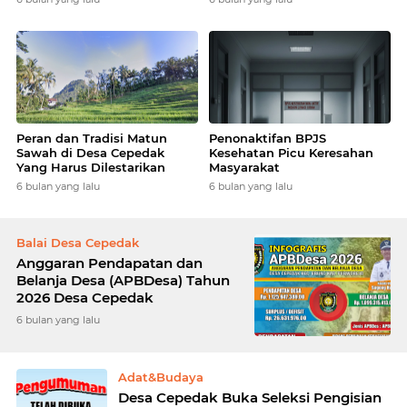
Peran dan Tradisi Matun
Penonaktifan BPJS
Sawah di Desa Cepedak
Kesehatan Picu Keresahan
Yang Harus Dilestarikan
Masyarakat
6 bulan yang lalu
6 bulan yang lalu
Balai Desa Cepedak
Anggaran Pendapatan dan
Belanja Desa (APBDesa) Tahun
2026 Desa Cepedak
6 bulan yang lalu
Adat&Budaya
Desa Cepedak Buka Seleksi Pengisian