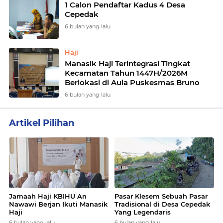
1 Calon Pendaftar Kadus 4 Desa
Cepedak
6 bulan yang lalu
Haji
Manasik Haji Terintegrasi Tingkat
Kecamatan Tahun 1447H/2026M
Berlokasi di Aula Puskesmas Bruno
6 bulan yang lalu
Artikel Pilihan
Jamaah Haji KBIHU An
Pasar Klesem Sebuah Pasar
Nawawi Berjan Ikuti Manasik
Tradisional di Desa Cepedak
Haji
Yang Legendaris
6 bulan yang lalu
6 bulan yang lalu