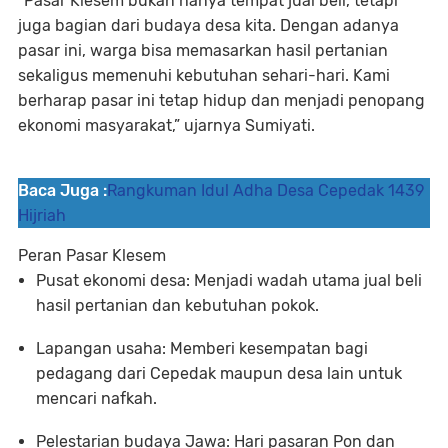
“Pasar Klesem bukan hanya tempat jual beli, tetapi
juga bagian dari budaya desa kita. Dengan adanya
pasar ini, warga bisa memasarkan hasil pertanian
sekaligus memenuhi kebutuhan sehari-hari. Kami
berharap pasar ini tetap hidup dan menjadi penopang
ekonomi masyarakat,” ujarnya Sumiyati.
Baca Juga :
Rangkuman Idul Adha Desa Cepedak 1439
Hijriah
Peran Pasar Klesem
Pusat ekonomi desa
: Menjadi wadah utama jual beli
hasil pertanian dan kebutuhan pokok.
Lapangan usaha
: Memberi kesempatan bagi
pedagang dari Cepedak maupun desa lain untuk
mencari nafkah.
Pelestarian budaya Jawa
: Hari pasaran
Pon
dan