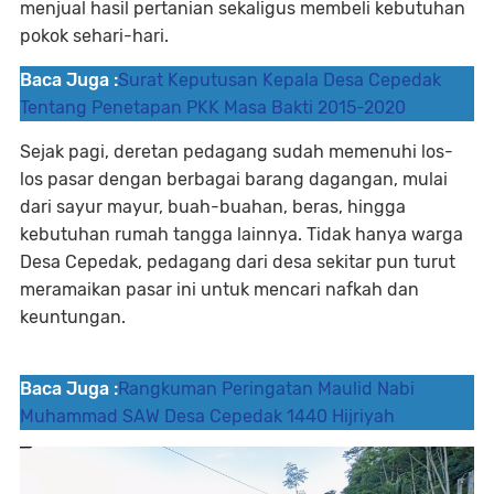
menjual hasil pertanian sekaligus membeli kebutuhan
pokok sehari-hari.
Baca Juga :
Surat Keputusan Kepala Desa Cepedak
Tentang Penetapan PKK Masa Bakti 2015-2020
Sejak pagi, deretan pedagang sudah memenuhi los-
los pasar dengan berbagai barang dagangan, mulai
dari sayur mayur, buah-buahan, beras, hingga
kebutuhan rumah tangga lainnya. Tidak hanya warga
Desa Cepedak, pedagang dari desa sekitar pun turut
meramaikan pasar ini untuk mencari nafkah dan
keuntungan.
Baca Juga :
Rangkuman Peringatan Maulid Nabi
Muhammad SAW Desa Cepedak 1440 Hijriyah