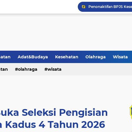
Penonaktifan BPJS Kese
Pemerintah Menetapkan 
Warga Desa Cepedak M
1 Calon Pendaftar Kadu
Jamaah Haji KBIHU An N
hatan
Adat&Budaya
Kesehatan
Olahraga
Wisata
Pasar Klesem Sebuah Pas
atan
olahraga
wisata
Peran dan Tradisi Matun
uka Seleksi Pengisian
a Kadus 4 Tahun 2026