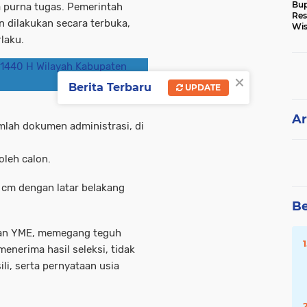
Bup
purna tugas. Pemerintah
Res
dilakukan secara terbuka,
Wis
Ke
laku.
1440 H Wilayah Kabupaten
×
Berita Terbaru
UPDATE
Ar
mlah dokumen administrasi, di
oleh calon.
cm dengan latar belakang
Be
an YME, memegang teguh
nerima hasil seleksi, tidak
i, serta pernyataan usia