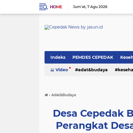
HOME
Jum'at
7 Agu 2026
Indeks
PEMDES CEPEDAK
Kese
Video
adat&budaya
keseh
›
Adat&Budaya
Desa Cepedak B
Perangkat Des