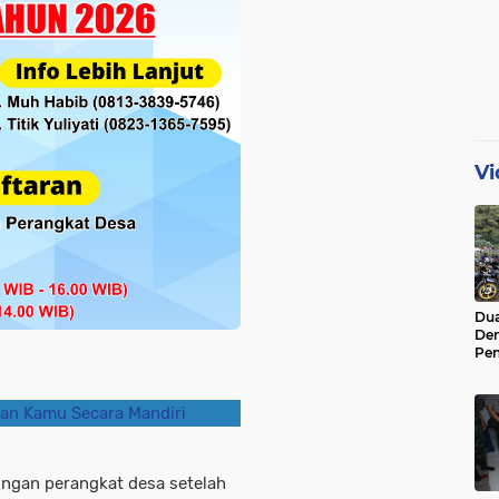
Vi
Dua
De
Pen
Di 
an Kamu Secara Mandiri
ongan perangkat desa setelah