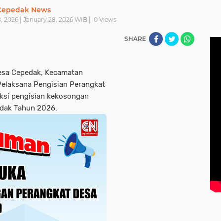
Cepedak News
 2026 | January 28, 2026 WIB |
0
Views
SHARE
esa Cepedak, Kecamatan
Pelaksana Pengisian Perangkat
si pengisian kekosongan
dak Tahun 2026.