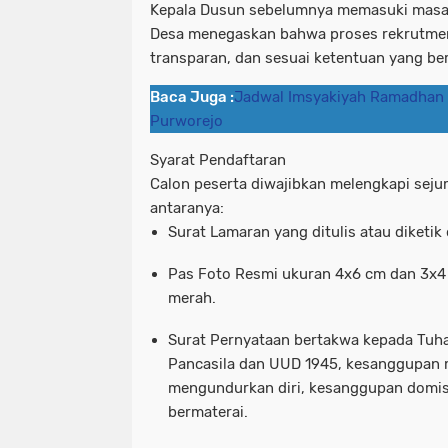
Kepala Dusun sebelumnya memasuki masa 
Desa menegaskan bahwa proses rekrutmen 
transparan, dan sesuai ketentuan yang ber
Baca Juga :
Jadwal Imsyakiyah Ramadhan 
Purworejo
Syarat Pendaftaran
Calon peserta diwajibkan melengkapi seju
antaranya:
Surat Lamaran
yang ditulis atau diketik 
Pas Foto Resmi
ukuran 4x6 cm dan 3x4 
merah.
Surat Pernyataan
bertakwa kepada Tuh
Pancasila dan UUD 1945, kesanggupan me
mengundurkan diri, kesanggupan domisil
bermaterai.