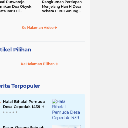
ati Purworejo
Rangkuman Persiapan
mikan Dua Obyek
Menjelang Hari H Desa
ata Baru Di
Wisata Curu Gunung
camatan Bruno
Putri
Ke Halaman Video
tikel Pilihan
Ke Halaman Pilihan
rita Terpopuler
Halal Bihalal Pemuda
Desa Cepedak 1439 H
Pasar Klesem Sebuah