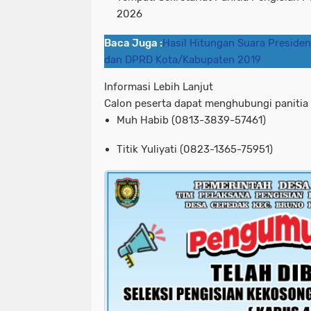
2026
Baca Juga :
Hasil Hitungan Suara Presiden
dan DPRD Kota/Kabupaten 2019
Informasi Lebih Lanjut
Calon peserta dapat menghubungi panitia 
Muh Habib (0813-3839-57461)
Titik Yuliyati (0823-1365-75951)