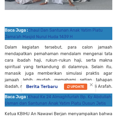
Baca Juga :
Chaul Dan Santunan Anak Yatim Piatu
Jama'ah Masjid Nurul Huda 1439 H
Dalam kegiatan tersebut, para calon jamaah
mendapatkan pemahaman mendalam mengenai tata
cara ibadah haji, rukun-rukun haji, serta makna
spiritual yang terkandung di dalamnya. Selain itu,
manasik juga memberikan simulasi praktis agar
jamaah lebih mudah memahami setiap tahapan
×
ibadah, mulai dari thawaf, sa’i, hingga wukuf di Arafah.
Berita Terbaru
UPDATE
Baca Juga :
Khaul Ke 24 Almaghfurlah Bp. Ky Abdullah
Usman dan Santunan Anak Yatim Piatu Dusun Jetis
Ketua KBIHU An Nawawi Berjan menyampaikan bahwa