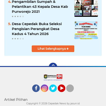
Pengambilan Sumpah &
Pelantikan 43 Kepala Desa Kab
Purworejo 2021
Desa Cepedak Buka Seleksi
Pengisian Perangkat Desa
Kadus 4 Tahun 2026
Lihat Selengkapnya
Facebook
Instagram
twitter
YouTube
tiktok
Artikel Pilihan
Copyright ©
2026 Cepedak News by jasun.id