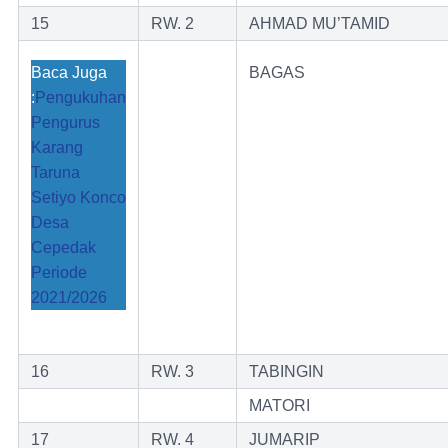
15
RW. 2
AHMAD MU’TAMID
Baca Juga
BAGAS
:
Pengukuhan
Pengurus
Karang
Taruna
Setiyo Konco
Desa
Cepedak
Periode
2021/2026
16
RW. 3
TABINGIN
MATORI
17
RW. 4
JUMARIP