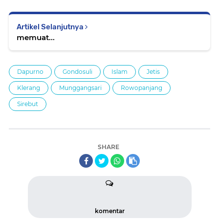
Artikel Selanjutnya
memuat...
Dapurno
Gondosuli
Islam
Jetis
Klerang
Munggangsari
Rowopanjang
Sirebut
SHARE
komentar