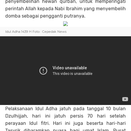
penyembelihan hewan qurban, untuk memperingati
perintah Allah kepada Nabi Ibrahim yang menyembelih
domba sebagai pengganti putranya.
Idul Adha 1439 H Foto : Cepedak News
Pelaksanaan Idul Adha jatuh pada tanggal 10 bulan
Dzulhijjah, hari ini jatuh persis 70 hari setelah
perayaan Idul fitri. Hari ini juga beserta hari-hari
Tasyrik diharamkan puasa bagi umat Islam. Pusat