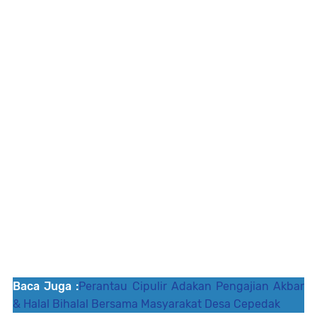
Baca Juga :
Perantau Cipulir Adakan Pengajian Akbar
& Halal Bihalal Bersama Masyarakat Desa Cepedak