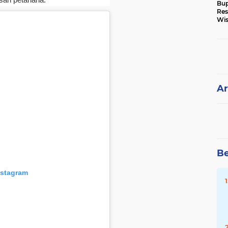
Bup
Res
Wis
Ke
Ar
Be
nstagram