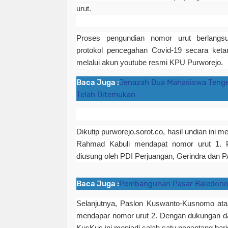
urut.
Proses pengundian nomor urut berlangs
protokol pencegahan Covid-19 secara ketar.
melalui akun youtube resmi KPU Purworejo.
Baca Juga :
Jenazah Dua Mahasiswa Tenge
Telah Ditemukan
Dikutip
purworejo.sorot.co
, h
asil undian ini
Rahmad Kabuli mendapat nomor urut 1. P
diusung oleh PDI Perjuangan, Gerindra dan 
Baca Juga :
Pembangunan Pasar Baledono
Selanjutnya, Paslon Kuswanto-Kusnomo ata
mendapar nomor urut 2. Dengan dukungan d
KusKus ini menjadi salah satu penantang bar