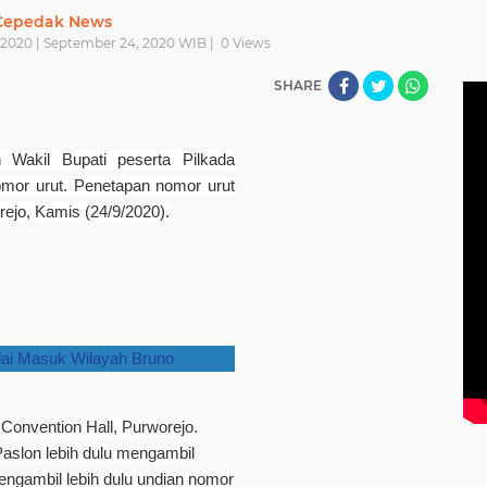
Cepedak News
 2020 | September 24, 2020 WIB |
0
Views
SHARE
 Wakil Bupati peserta Pilkada
mor urut. Penetapan nomor urut
rejo, Kamis (24/9/2020).
ai Masuk Wilayah Bruno
Convention Hall, Purworejo.
aslon lebih dulu mengambil
ngambil lebih dulu undian nomor