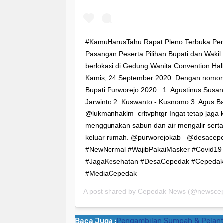
#KamuHarusTahu Rapat Pleno Terbuka Pe
Pasangan Peserta Pilihan Bupati dan Wakil
berlokasi di Gedung Wanita Convention Hall
Kamis, 24 September 2020. Dengan nomor u
Bupati Purworejo 2020 : 1. Agustinus Susan
Jarwinto 2. Kuswanto - Kusnomo 3. Agus Bast
@lukmanhakim_critvphtgr Ingat tetap jaga 
menggunakan sabun dan air mengalir sert
keluar rumah. @purworejokab_ @desacep
#NewNormal #WajibPakaiMasker #Covid19
#JagaKesehatan #DesaCepedak #Cepeda
#MediaCepedak
A post shared by
Cepedak News
(@newscep
Baca Juga :
Pengambilan Sumpah & Pelant