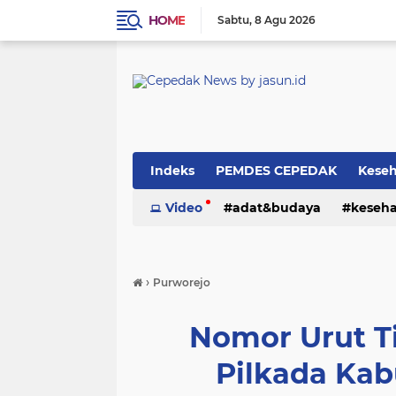
HOME
Sabtu
8 Agu 2026
Indeks
PEMDES CEPEDAK
Kese
Video
adat&budaya
keseh
›
Purworejo
Nomor Urut Ti
Pilkada Ka