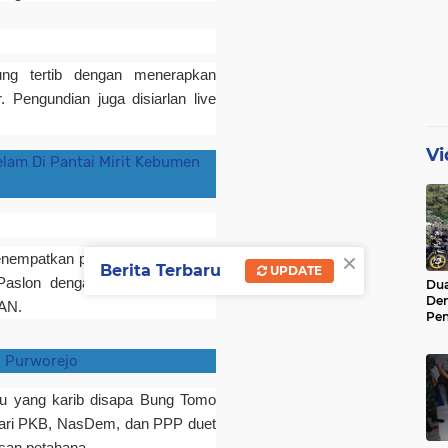
ung tertib dengan menerapkan
 Pengundian juga disiarlan live
Vi
lam Di Pantai Mirit Kebumen
×
 menempatkan pasangan Agustinus-
Berita Terbaru
UPDATE
aslon dengan julukan ASLI ini
Dua
De
PAN.
Pen
Di 
 Purworejo
u yang karib disapa Bung Tomo
ari PKB, NasDem, dan PPP duet
isan petahana.