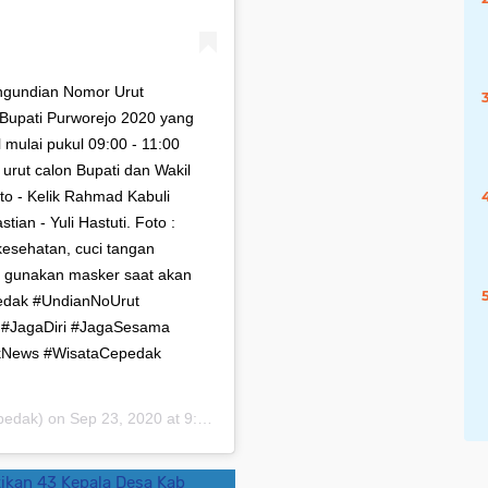
ngundian Nomor Urut
 Bupati Purworejo 2020 yang
 mulai pukul 09:00 - 11:00
rut calon Bupati dan Wakil
to - Kelik Rahmad Kabuli
ian - Yuli Hastuti. Foto :
kesehatan, cuci tangan
a gunakan masker saat akan
edak #UndianNoUrut
 #JagaDiri #JagaSesama
kNews #WisataCepedak
edak) on
Sep 23, 2020 at 9:42pm PDT
ikan 43 Kepala Desa Kab