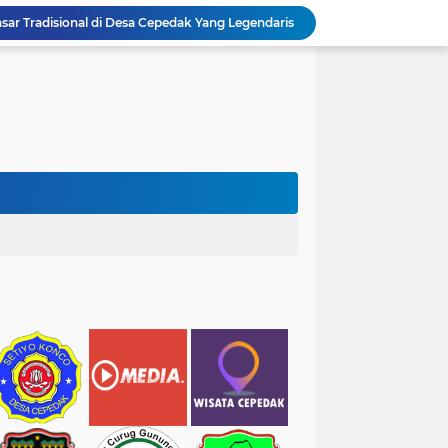
 Sawah di Desa Cepedak Yang Harus Dilestarikan
hatan Picu Keresahan Masyarakat
Anggaran Pendapatan dan Belanja Desa (APBDesa) Tahun 2026 Desa Cepedak
1 Ramadan Jatuh Pada 19 Februari 2026
Pendaftaran Ditutup Dengan 2 Calon Pendaftar Kepala Dusun 4 Desa Cepedak
ulai Menanam Pohon Balsa Wood
s 4 Desa Cepedak
Manasik Haji Terintegrasi Tingkat Kecamatan Tahun 1447H/2026M Berlokasi di Aula Puskesmas Bruno
awawi Berjan Ikuti Manasik Haji
ar Tradisional di Desa Cepedak Yang Legendaris