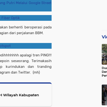
ng Putri Melalui Google Street
 Fiber Optik
kan berhenti beroperasi pada
agian dari perjalanan BBM.
Vi
Hotspot
ihhhhhhh apalagi tren PING!!!
epoin seseorang. Terimakasih
p kurindukan dan tranding
Dua
De
tagram dan Twitter. (mh)
Pen
Di 
H Wilayah Kabupaten