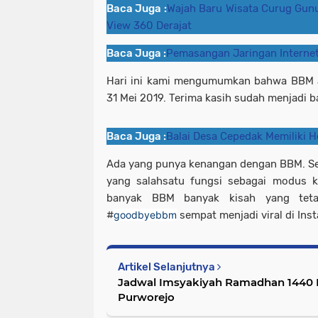
Baca Juga :
Wajah Baru Wisata Curug Gunu
View 360 Derajat
Baca Juga :
Pemasangan Jaringan Internet
Hari ini kami mengumumkan bahwa BBM a
31 Mei 2019. Terima kasih sudah menjadi b
Baca Juga :
Balai Desa Cepedak Memiliki 
Ada yang punya kenangan dengan BBM. Sed
yang salahsatu fungsi sebagai modus k
banyak BBM banyak kisah yang teta
#
goodbyebbm
sempat menjadi viral di Ins
Artikel Selanjutnya
Jadwal Imsyakiyah Ramadhan 1440 
Purworejo