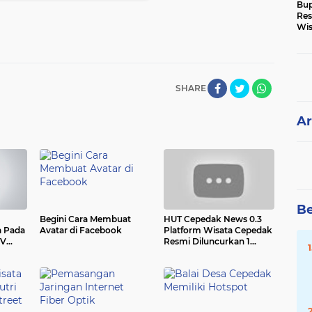
Bup
Res
Wis
Ke
SHARE
Ar
Be
Begini Cara Membuat
HUT Cepedak News 0.3
a Pada
Avatar di Facebook
Platform Wisata Cepedak
TV
Resmi Diluncurkan 1
Januari 2019