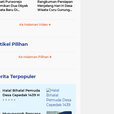
ati Purworejo
Rangkuman Persiapan
mikan Dua Obyek
Menjelang Hari H Desa
ata Baru Di
Wisata Curu Gunung
camatan Bruno
Putri
Ke Halaman Video
tikel Pilihan
Ke Halaman Pilihan
rita Terpopuler
Halal Bihalal Pemuda
Desa Cepedak 1439 H
Musyawarah Rencana