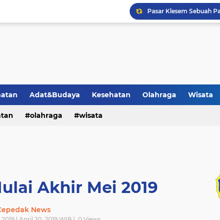
Peran dan Tradisi Matun
Penonaktifan BPJS Kese
Pemerintah Menetapkan 
Warga Desa Cepedak M
1 Calon Pendaftar Kadu
hatan
Adat&Budaya
Kesehatan
Olahraga
Wisata
Jamaah Haji KBIHU An N
atan
olahraga
wisata
Pasar Klesem Sebuah Pas
lai Akhir Mei 2019
Cepedak News
 2019 | April 20, 2019 WIB |
0
Views