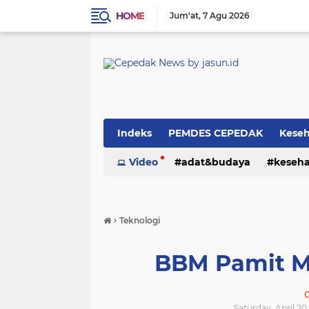
HOME
Jum'at
7 Agu 2026
Indeks
PEMDES CEPEDAK
Kese
Video
adat&budaya
keseh
›
Teknologi
BBM Pamit Mu
Saturday, April 20,