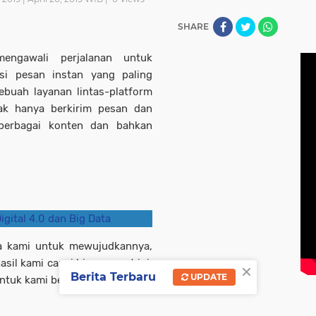
SHARE
engawali perjalanan untuk
si pesan instan yang paling
ebuah layanan lintas-platform
k hanya berkirim pesan dan
 berbagai konten dan bahkan
igital 4.0 dan Big Data
a kami untuk mewujudkannya,
sil kami capai hingga saat ini.
×
Berita Terbaru
UPDATE
untuk kami beranjak.