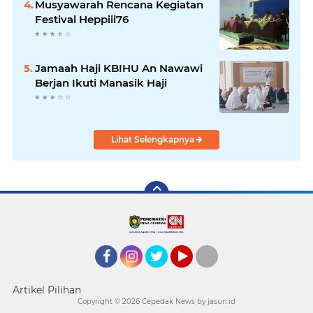
Musyawarah Rencana Kegiatan
Festival Heppiii76
Jamaah Haji KBIHU An Nawawi
Berjan Ikuti Manasik Haji
Lihat Selengkapnya
Facebook
Instagram
twitter
YouTube
tiktok
Artikel Pilihan
Copyright ©
2026 Cepedak News by jasun.id