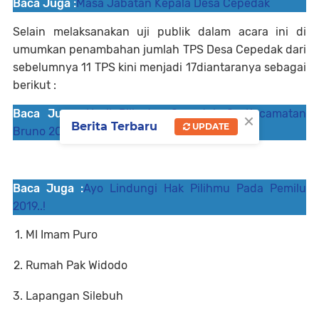
Baca Juga :
Masa Jabatan Kepala Desa Cepedak
Selain melaksanakan uji publik dalam acara ini di
umumkan penambahan jumlah TPS Desa Cepedak dari
sebelumnya 11 TPS kini menjadi 17diantaranya sebagai
berikut :
×
Baca Juga :
Hasil Pilkades Serentak Se-Kecamatan
Berita Terbaru
UPDATE
Bruno 2019
Baca Juga :
Ayo Lindungi Hak Pilihmu Pada Pemilu
2019..!
MI Imam Puro
Rumah Pak Widodo
Lapangan Silebuh