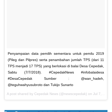
Penyampaian data pemilih sementara untuk pemilu 2019
(Pileg dan Pilpres) serta penambahan jumlah TPS (dari 11
TPS menjadi 17 TPS) yang berlokasi di balai Desa Cepedak,
Sabtu (7/7/2018). #CepedakNews #infobalaidesa
#DesaCepedak Sumber : @wan_hadeh,
@teguhwahyusubroto dan Tukijo Sunarto
A post shared by
Cepedak News
(@newscepedak) on
Jul 7, 2018 at 6:36am PDT