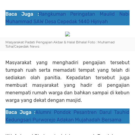
Baca Juga :
Rangkuman Peringatan Maulid Nabi
Muhammad SAW Desa Cepedak 1440 Hijriyah
Masyarakat Padati Pengajian Akbar & Halal Bihalal Foto : Muhamad
Toha/Cepedak News
Masyarakat yang menghadiri pengajian tersebut
tumpah ruah serta memadati tempat yang telah di
sediakan olah panitia. Kepadatan tersebut juga
membuat masyarakat yang hadir di pengajian
menempati rumah warga dan bahkan sampai di kebun
warga yang dekat dengan masjid.
Baca Juga :
Alumni Pondok Pesantren Darul Tauhid
Kedungsari Purworejo Adakan Mujahadah Bersama