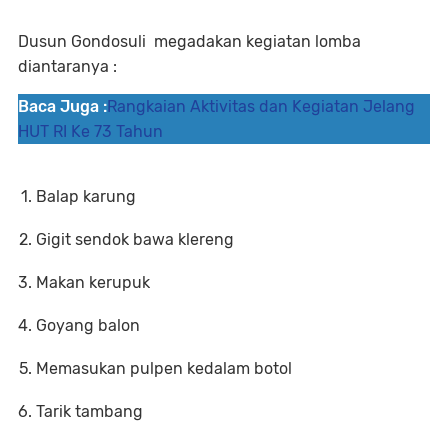
Dusun Gondosuli megadakan kegiatan lomba
diantaranya :
Baca Juga :
Rangkaian Aktivitas dan Kegiatan Jelang
HUT RI Ke 73 Tahun
Balap karung
Gigit sendok bawa klereng
Makan kerupuk
Goyang balon
Memasukan pulpen kedalam botol
Tarik tambang