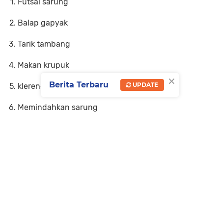
Futsal sarung
Balap gapyak
Tarik tambang
Makan krupuk
×
Berita Terbaru
UPDATE
klereng di sendok
Memindahkan sarung