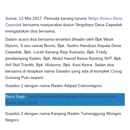
Jumat, 12 Mei 2017. Pemuda karang taruna
Setiyo Konco Desa
Cepedak
bersama masyarakat dusun Singolopo Desa Cepedak
mengadakan doa bersama.
Dalam acara doa bersama tersebut dihadiri oleh Bpk.Wasit
Diyono, S.sos camat Bruno, Bpk. Sudiro Handoyo Kepala Desa
Cepedak, Bpk. Lurah Karang Rejo Kutoarjo, Bpk. Fredy
pendamping Kades, Bpk. Abdul Hamid Ketua Ranting SHT, Bpk.
Arif Staf Trantib, Bpk. Mulyono, Bpk. Kasi Kesra. Selain doa
bersama di tetapkan nama Gasebo yang ada di komple
k Curug
Gunung Putri seperti :
Gasebo 1 dengan nama Raden Adipati Cokronegoro
Baca Juga :
Dinas Pariwisata Menghadiri Puncak Acara Event
Tahun Baru 2018
Gasebo 2 dengan nama Kanjeng Raden Tumenggung Wongso
Negoro