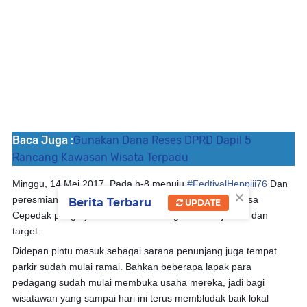
Baca Juga :
Gunakan Dana Reses DPRD Dapil 5
Rancang Kawasan Wisata Terpadu
Minggu, 14 Mei 2017. Pada h-8 menuju
#
FedtivalHeppiii76
Dan
×
peresmian Obyek wisata alam Curug Gunung Putri Desa
Berita Terbaru
UPDATE
Cepedak pengerjaan terus di kebut agar sesuai jadwal dan
target.
Didepan pintu masuk sebagai sarana penunjang juga tempat
parkir sudah mulai ramai. Bahkan beberapa lapak para
pedagang sudah mulai membuka usaha mereka, jadi bagi
wisatawan yang sampai hari ini terus membludak baik lokal