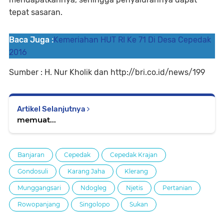
tepat sasaran.
Baca Juga :
Kemeriahan HUT RI Ke 71 Di Desa Cepedak
2016
Sumber : H. Nur Kholik dan http://bri.co.id/news/199
Artikel Selanjutnya
memuat...
Banjaran
Cepedak
Cepedak Krajan
Gondosuli
Karang Jaha
Klerang
Munggangsari
Ndogleg
Njetis
Pertanian
Rowopanjang
Singolopo
Sukan