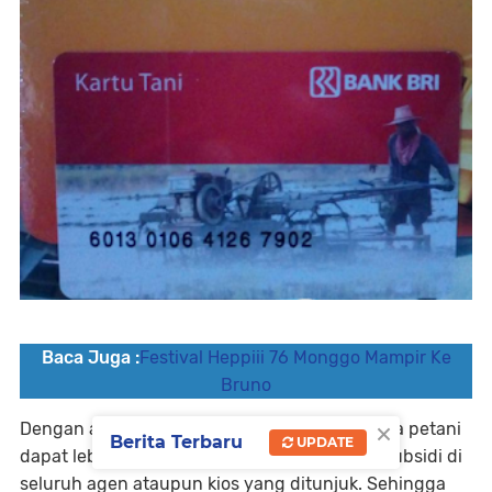
Baca Juga :
Festival Heppiii 76 Monggo Mampir Ke
Bruno
×
Dengan adanya penerbitan Kartu Tani ini, para petani
Berita Terbaru
UPDATE
dapat lebih mudah mendapatkan pupuk bersubsidi di
seluruh agen ataupun kios yang ditunjuk. Sehingga