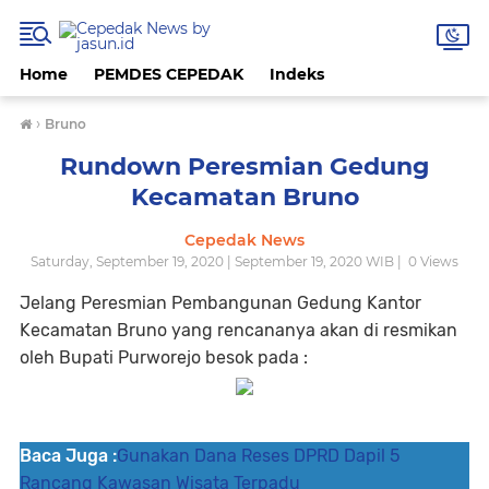
Home
PEMDES CEPEDAK
Indeks
›
Bruno
Rundown Peresmian Gedung
Kecamatan Bruno
Cepedak News
Saturday, September 19, 2020 | September 19, 2020 WIB |
0
Views
Jelang Peresmian Pembangunan Gedung Kantor
Kecamatan Bruno yang rencananya akan di resmikan
oleh Bupati Purworejo besok pada :
Baca Juga :
Gunakan Dana Reses DPRD Dapil 5
Rancang Kawasan Wisata Terpadu