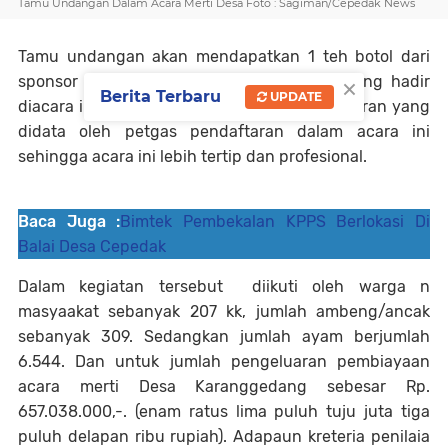
Tamu Undangan Dalam Acara Merti Desa Foto : Sagiman/Cepedak News
Tamu undangan akan mendapatkan 1 teh botol dari
×
sponsor acara tersebut. Tamu undangan yang hadir
Berita Terbaru
UPDATE
diacara ini juga mendapat nomor urut kehadiran yang
didata oleh petgas pendaftaran dalam acara ini
sehingga acara ini lebih tertip dan profesional.
Baca Juga :
Bimtek Pembekalan KPPS Berlokasi Di
Balai Desa Cepedak
Dalam kegiatan tersebut diikuti oleh warga n
masyaakat sebanyak 207 kk, jumlah ambeng/ancak
sebanyak 309. Sedangkan jumlah ayam berjumlah
6.544. Dan untuk jumlah pengeluaran pembiayaan
acara merti Desa Karanggedang sebesar Rp.
657.038.000,-. (enam ratus lima puluh tuju juta tiga
puluh delapan ribu rupiah). Adapaun kreteria penilaia