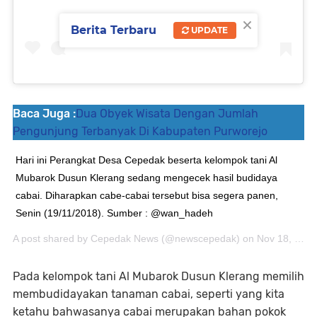
×
Berita Terbaru
UPDATE
Baca Juga :
Dua Obyek Wisata Dengan Jumlah
Pengunjung Terbanyak Di Kabupaten Purworejo
Hari ini Perangkat Desa Cepedak beserta kelompok tani Al
Mubarok Dusun Klerang sedang mengecek hasil budidaya
cabai. Diharapkan cabe-cabai tersebut bisa segera panen,
Senin (19/11/2018). Sumber : @wan_hadeh
A post shared by
Cepedak News
(@newscepedak) on
Nov 18, 2018 at 10:04pm PST
Pada kelompok tani Al Mubarok Dusun Klerang memilih
membudidayakan tanaman cabai, seperti yang kita
ketahu bahwasanya cabai merupakan bahan pokok