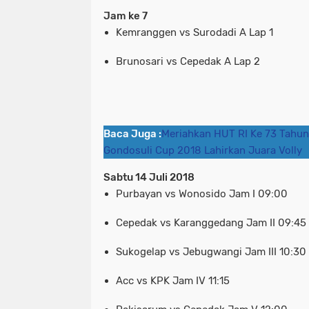
Jam ke 7
Kemranggen vs Surodadi A Lap 1
Brunosari vs Cepedak A Lap 2
Baca Juga :
Meriahkan HUT RI Ke 73 Tahun
Gondosuli Cup 2018 Lahirkan Juara Volly
Sabtu 14 Juli 2018
Purbayan vs Wonosido Jam I 09:00
Cepedak vs Karanggedang Jam II 09:45
Sukogelap vs Jebugwangi Jam III 10:30
Acc vs KPK Jam IV 11:15