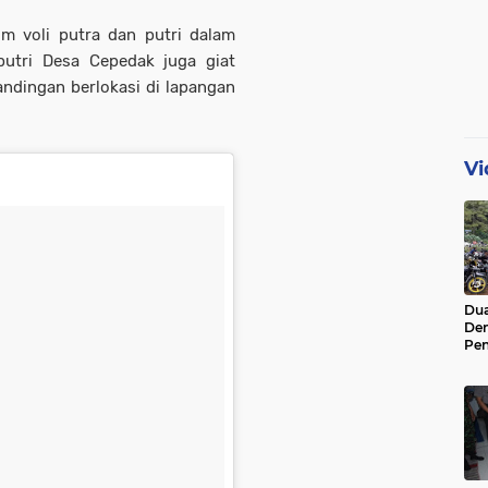
m voli putra dan putri dalam
putri Desa Cepedak juga giat
tandingan berlokasi di lapangan
Vi
Dua
De
Pen
Di 