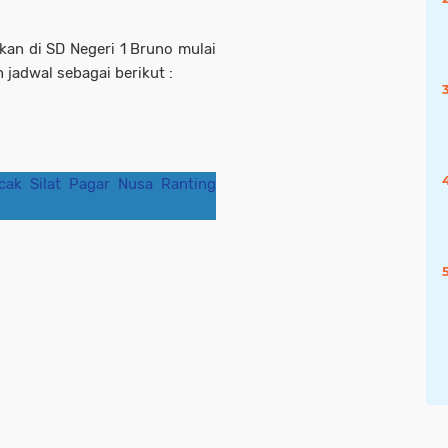
akan di SD Negeri 1 Bruno mulai
 jadwal sebagai berikut :
cak Silat Pagar Nusa Ranting