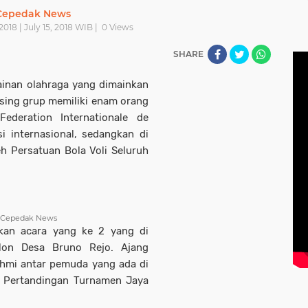
Cepedak News
2018 | July 15, 2018 WIB |
0
Views
SHARE
ainan olahraga yang dimainkan
sing grup memiliki enam orang
ederation Internationale de
si internasional, sedangkan di
eh Persatuan Bola Voli Seluruh
ra/Cepedak News
an acara yang ke 2 yang di
on Desa Bruno Rejo. Ajang
ohmi antar pemuda yang ada di
 Pertandingan Turnamen Jaya
.