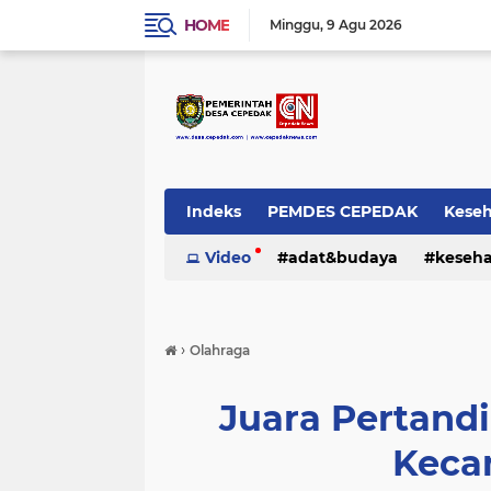
HOME
Minggu
9 Agu 2026
Indeks
PEMDES CEPEDAK
Kese
Video
adat&budaya
keseh
›
Olahraga
Juara Pertandi
Keca