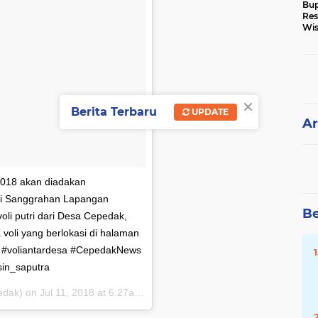
Bup
Res
Wis
Ke
×
Berita Terbaru
UPDATE
Ar
2018 akan diadakan
i di Sanggrahan Lapangan
Be
li putri dari Desa Cepedak,
la voli yang berlokasi di halaman
i #voliantardesa #CepedakNews
in_saputra
dak) on
Jul 11, 2018 at 6:27am PDT