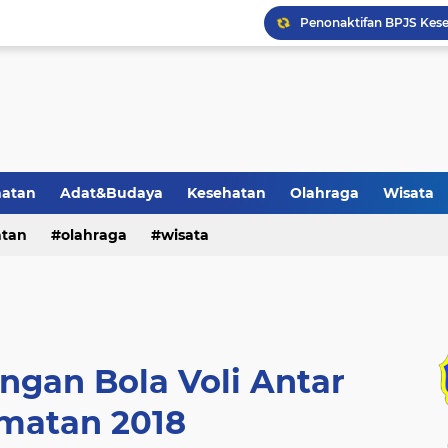
Penonaktifan BPJS Kese
Pemerintah Menetapkan 
Warga Desa Cepedak M
1 Calon Pendaftar Kadu
Jamaah Haji KBIHU An N
hatan
Adat&Budaya
Kesehatan
Olahraga
Wisata
Pasar Klesem Sebuah Pas
atan
olahraga
wisata
Peran dan Tradisi Matun
ngan Bola Voli Antar
matan 2018