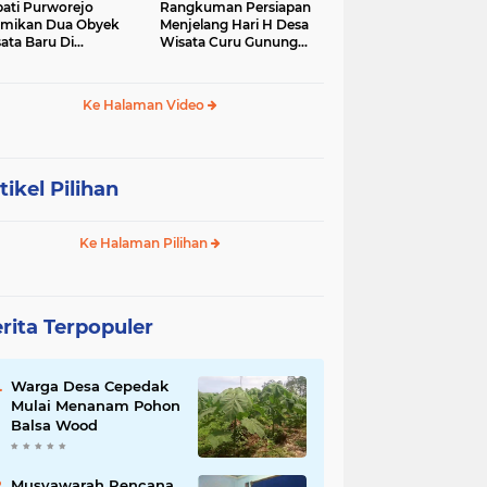
ati Purworejo
Rangkuman Persiapan
mikan Dua Obyek
Menjelang Hari H Desa
ata Baru Di
Wisata Curu Gunung
camatan Bruno
Putri
Ke Halaman Video
tikel Pilihan
Ke Halaman Pilihan
rita Terpopuler
Warga Desa Cepedak
Mulai Menanam Pohon
Balsa Wood
Musyawarah Rencana