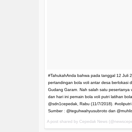
#TahukahAnda bahwa pada tanggal 12 Juli 
pertandingan bola voli antar desa berlokas
Gudang Garam. Nah salah satu pesertanya vo
dan hari ini pemain bola voli putri latihan bo
@sdn1cepedak, Rabu (11/7/2018). #voliputr
Sumber : @teguhwahyusubroto dan @muhlis
A post shared by
Cepedak News
(@newscepe