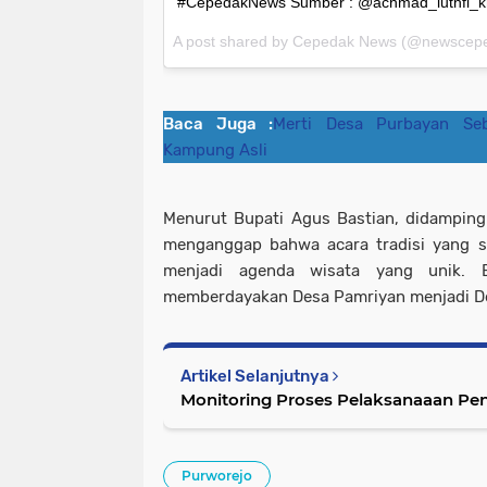
#CepedakNews Sumber : @achmad_luthfi_kh
A post shared by
Cepedak News
(@newscepe
Baca Juga :
Merti Desa Purbayan S
Kampung Asli
Menurut Bupati Agus Bastian, didamping 
menganggap bahwa acara tradisi yang su
menjadi agenda wisata yang unik. B
memberdayakan Desa Pamriyan menjadi Des
Artikel Selanjutnya
Monitoring Proses Pelaksanaaan Pe
Purworejo