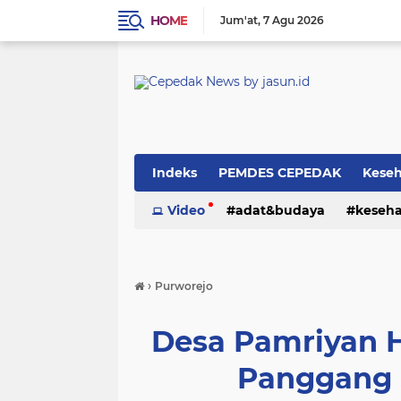
HOME
Jum'at
7 Agu 2026
Indeks
PEMDES CEPEDAK
Kese
Video
adat&budaya
keseh
›
Purworejo
Desa Pamriyan 
Panggang 