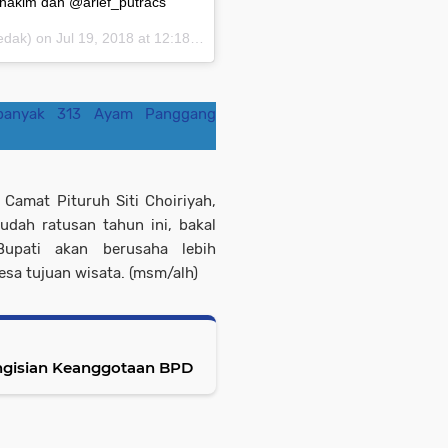
akim dan @arief_putracs
dak) on
Jul 19, 2018 at 12:18am PDT
ebanyak 313 Ayam Panggang
Camat Pituruh Siti Choiriyah,
dah ratusan tahun ini, bakal
upati akan berusaha lebih
a tujuan wisata. (msm/alh)
ngisian Keanggotaan BPD