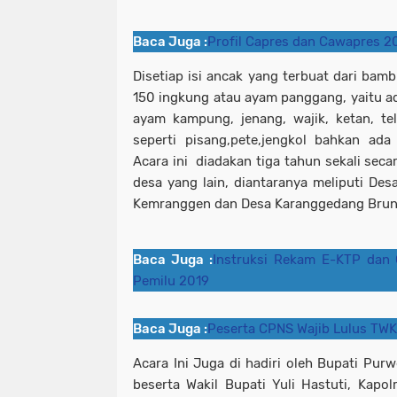
Baca Juga :
Profil Capres dan Cawapres 
Disetiap isi ancak yang terbuat dari bam
150 ingkung atau ayam panggang, yaitu 
ayam kampung, jenang, wajik, ketan, te
seperti pisang,pete,jengkol bahkan ad
Acara ini diadakan tiga tahun sekali seca
desa yang lain, diantaranya meliputi D
Kemranggen dan Desa Karanggedang Brun
Baca Juga :
Instruksi Rekam E-KTP dan 
Pemilu 2019
Baca Juga :
Peserta CPNS Wajib Lulus TWK
Acara Ini Juga di hadiri oleh Bupati Pur
beserta Wakil Bupati Yuli Hastuti, Kapo