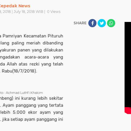
Cepedak News
, 2018 | July 18, 2018 WIB |
0
Views
SHARE
sa Pamriyan Kecamatan Pituruh
ilang paling meriah dibanding
syakuran panen yang dilakukan
ngadakan acara-acara yang
a Allah atas rezki yang telah
, Rabu(18/7/2018).
oto : Achmad Luthfi Khakim
beng) ini kurang lebih sekitar
). Ayam panggang yang tertata
 lebih 5.000 ekor ayam yang
 jika setiap ayam panggang ini