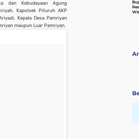
Bup
sata dan Kebudayaan Agung
Res
iriyah, Kapolsek Pituruh AKP
Wis
Ke
Ariyadi, Kepala Desa Pamriyan
amriyan maupun Luar Pamriyan.
Ar
Be