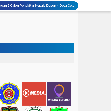
ulai Menanam Pohon Balsa Wood
s 4 Desa Cepedak
Manasik Haji Terintegrasi Tingkat Kecamatan Tahun 1447H/2026M Berlokasi di Aula Puskesmas Bruno
awawi Berjan Ikuti Manasik Haji
ar Tradisional di Desa Cepedak Yang Legendaris
 Sawah di Desa Cepedak Yang Harus Dilestarikan
hatan Picu Keresahan Masyarakat
Anggaran Pendapatan dan Belanja Desa (APBDesa) Tahun 2026 Desa Cepedak
1 Ramadan Jatuh Pada 19 Februari 2026
Pendaftaran Ditutup Dengan 2 Calon Pendaftar Kepala Dusun 4 Desa Cepedak