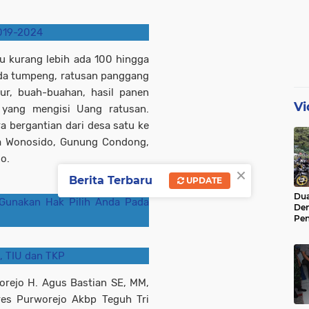
2019-2024
bu kurang lebih ada 100 hingga
ada tumpeng, ratusan panggang
lur, buah-buahan, hasil panen
Vi
a yang mengisi Uang ratusan.
ra bergantian dari desa satu ke
esa Wonosido, Gunung Condong,
o.
×
Berita Terbaru
UPDATE
Dua
Gunakan Hak Pilih Anda Pada
De
Pen
Di 
, TIU dan TKP
worejo H. Agus Bastian SE, MM,
lres Purworejo Akbp Teguh Tri