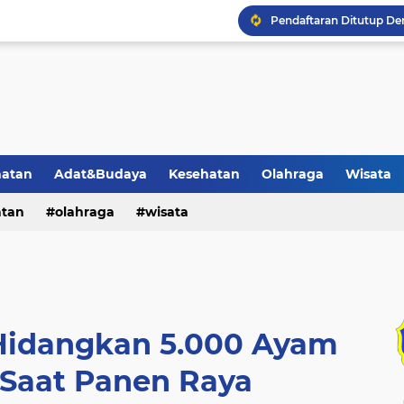
Warga Desa Cepedak M
1 Calon Pendaftar Kadu
Jamaah Haji KBIHU An N
Pasar Klesem Sebuah Pas
Peran dan Tradisi Matun
Penonaktifan BPJS Kese
hatan
Adat&Budaya
Kesehatan
Olahraga
Wisata
Pemerintah Menetapkan 
atan
olahraga
wisata
Hidangkan 5.000 Ayam
Saat Panen Raya