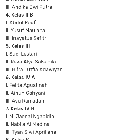
III. Andika Dwi Putra
4. Kelas II B
I. Abdul Rouf
II. Yusuf Maulana
III. Inayatus Safitri
5. Kelas III
I. Suci Lestari
II. Reva Alya Salsabila
III. Hifra Lutfia Adawiyah
6. Kelas IV A
I. Felita Agustinah
II. Ainun Cahyani
III. Ayu Ramadani
7. Kelas IV B
I. M. Jaenal Ngabidin
II. Nabila Al Madina
III. Tyan Siwi Apriliana
8. Kelas V