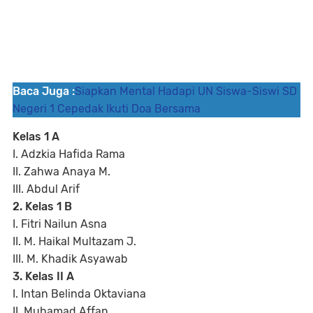
Baca Juga :
Siapkan Mental Hadapi UN Siswa-Siswi SD
Negeri 1 Cepedak Ikuti Doa Bersama
Kelas 1 A
I. Adzkia Hafida Rama
II. Zahwa Anaya M.
III. Abdul Arif
2. Kelas 1 B
I. Fitri Nailun Asna
II. M. Haikal Multazam J.
III. M. Khadik Asyawab
3. Kelas II A
I. Intan Belinda Oktaviana
II. Muhamad Affan