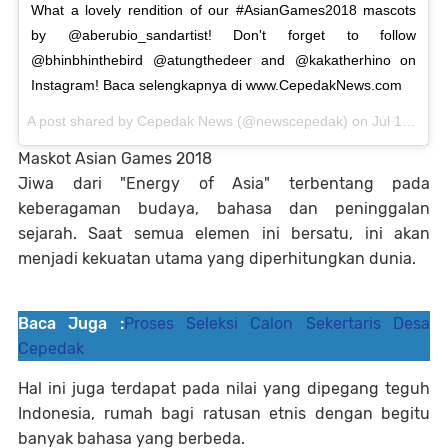
What a lovely rendition of our #AsianGames2018 mascots
by @aberubio_sandartist! Don't forget to follow
@bhinbhinthebird @atungthedeer and @kakatherhino on
Instagram! Baca selengkapnya di www.CepedakNews.com
A post shared by
Cepedak News
(@newscepedak) on
Jul 16, 2018 at 9:20pm PDT
Maskot Asian Games 2018
Jiwa dari "Energy of Asia" terbentang pada
keberagaman budaya, bahasa dan peninggalan
sejarah. Saat semua elemen ini bersatu, ini akan
menjadi kekuatan utama yang diperhitungkan dunia.
Baca Juga :
Proses Seleksi Calon Sekertaris Desa
Cepedak
Hal ini juga terdapat pada nilai yang dipegang teguh
Indonesia, rumah bagi ratusan etnis dengan begitu
banyak bahasa yang berbeda.