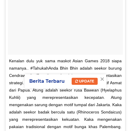
Kenalan dulu yuk sama maskot Asian Games 2018 siapa
namanya.. #TahukahAnda Bhin Bhin adalah seekor burung
×
Cendrawasih (Paradisaea Apoda) yang merepresentasikan
Berita Terbaru
UPDATE
strategi. Bhin Bhin mengenakan rompi dengan motif Asmat
dari Papua. Atung adalah seekor rusa Bawean (Hyelaphus
Kuhlii) yang merepresentasikan kecepatan. Atung
mengenakan sarung dengan motif tumpal dari Jakarta. Kaka
adalah seekor badak bercula satu (Rhinoceros Sondaicus)
yang merepresentasikan kekuatan. Kaka mengenakan
pakaian tradisional dengan motif bunga khas Palembang.