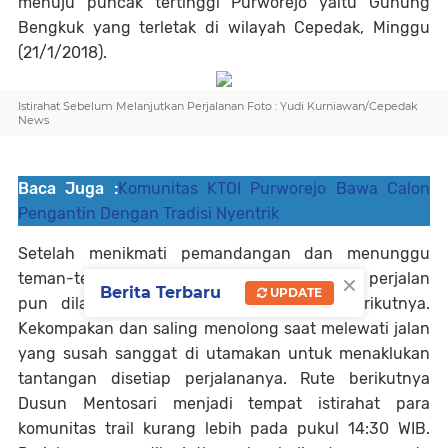
menuju puncak tertinggi Purworejo yaitu Gunung
Bengkuk yang terletak di wilayah Cepedak, Minggu
(21/1/2018).
Istirahat Sebelum Melanjutkan Perjalanan Foto : Yudi Kurniawan/Cepedak
News
Baca Juga :
Komunitas KTOI Purworejo Bawa Calon
Pengantin Dengan Tradisi Nyentrik
Setelah menikmati pemandangan dan menunggu
×
teman-teman komunitas sampai atas maka perjalan
Berita Terbaru
UPDATE
pun dilanjutkan kembali dengan rute berikutnya.
Kekompakan dan saling menolong saat melewati jalan
yang susah sanggat di utamakan untuk menaklukan
tantangan disetiap perjalananya. Rute berikutnya
Dusun Mentosari menjadi tempat istirahat para
komunitas trail kurang lebih pada pukul 14:30 WIB.