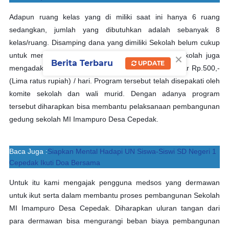
Adapun ruang kelas yang di miliki saat ini hanya 6 ruang
sedangkan, jumlah yang dibutuhkan adalah sebanyak 8
kelas/ruang. Disamping dana yang dimiliki Sekolah belum cukup
×
untuk menyelesaikan pembangunan maka, pihak sekolah juga
Berita Terbaru
UPDATE
mengadakan program menyisihkan uang jajan sebesar Rp.500,-
(Lima ratus rupiah) / hari. Program tersebut telah disepakati oleh
komite sekolah dan wali murid. Dengan adanya program
tersebut diharapkan bisa membantu pelaksanaan pembangunan
gedung sekolah MI Imampuro Desa Cepedak.
Baca Juga :
Siapkan Mental Hadapi UN Siswa-Siswi SD Negeri 1
Cepedak Ikuti Doa Bersama
Untuk itu kami mengajak pengguna medsos yang dermawan
untuk ikut serta dalam membantu proses pembangunan Sekolah
MI Imampuro Desa Cepedak. Diharapkan uluran tangan dari
para dermawan bisa mengurangi beban biaya pembangunan