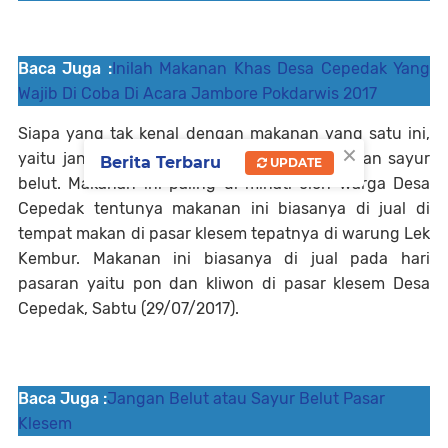
Baca Juga :
Inilah Makanan Khas Desa Cepedak Yang
Wajib Di Coba Di Acara Jambore Pokdarwis 2017
Siapa yang tak kenal dengan makanan yang satu ini,
×
yaitu jangan belut atau biasa di sebut dengan sayur
Berita Terbaru
UPDATE
belut. Makanan ini paling di minati oleh warga Desa
Cepedak tentunya makanan ini biasanya di jual di
tempat makan di pasar klesem tepatnya di warung Lek
Kembur. Makanan ini biasanya di jual pada hari
pasaran yaitu pon dan kliwon di pasar klesem Desa
Cepedak, Sabtu (29/07/2017).
Baca Juga :
Jangan Belut atau Sayur Belut Pasar
Klesem