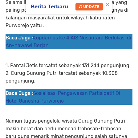
×
Selama libur lebaran tercatat dua obyek wisata yang
Berita Terbaru
UPDATE
paling populer dan paling banyak pengunjungnya di
kalangan masyarakat untuk wilayah kabupaten
Purworejo yaitu :
Baca Juga :
Kopdarnas Ke 4 AIS Nusantara Berlokasi di
An-nawawi Berjan
1. Pantai Jetis tercatat sebanyak 131.244 pengunjung
2. Curug Gunung Putri tercatat sebanyak 10.308
pengunjung.
Baca Juga :
Sosialisasi Pengawasan Partisipatif Di
Hotel Ganesha Purworejo
Namun tugas pengelola wisata Curug Gunung Putri
makin berat dan perlu mencari trobosan-trobosan
baru guna menarik minat pengunjung salah satunya