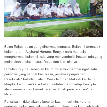
Bulan Rajab, bulan yang dihormati manusia. Bulan ini termasuk
bulan
haram
(
Asyhurul Hurum
). Banyak cara manusia
menghormati bulan ini, ada yang menyembelih hewan, ada yang
melakukan sholat khusus Rajab dan lain-lainnya.
Di bulan ini juga, sebagian kaum muslimin memperingati satu
peristiwa yang sangat luar biasa, peristiwa perjalanan
Rasulullah
Shallallahu’alaihi Wasallam
dari Makkah ke Baitul
Maqdis, kemudian ke
sidratul muntaha
menghadap Pencipta
alam semesta dan Pemeliharanya. Itulah peristiwa Isra’ dan
Mi’raj.
Peristiwa ini tidak akan dilupakan kaum muslimin, karena
perintah sholat lima waktu sehari semalam diberikan oleh Allah