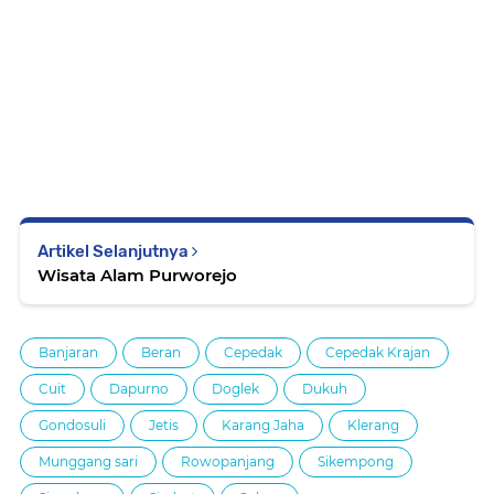
Artikel Selanjutnya
Wisata Alam Purworejo
Banjaran
Beran
Cepedak
Cepedak Krajan
Cuit
Dapurno
Doglek
Dukuh
Gondosuli
Jetis
Karang Jaha
Klerang
Munggang sari
Rowopanjang
Sikempong