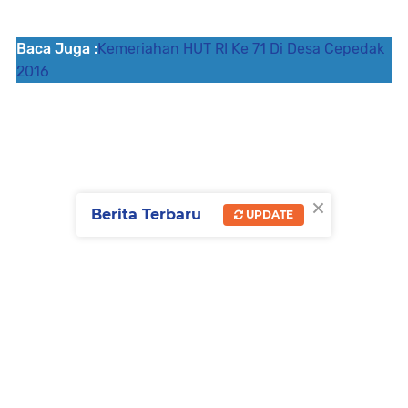
Baca Juga :
Kemeriahan HUT RI Ke 71 Di Desa Cepedak
2016
×
Berita Terbaru
UPDATE