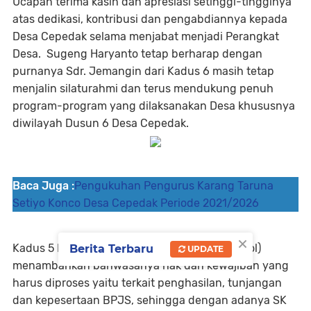
Ucapan terima kasih dan apresiasi setinggi-tingginya
atas dedikasi, kontribusi dan pengabdiannya kepada
Desa Cepedak selama menjabat menjadi Perangkat
Desa. Sugeng Haryanto tetap berharap dengan
purnanya Sdr. Jemangin dari Kadus 6 masih tetap
menjalin silaturahmi dan terus mendukung penuh
program-program yang dilaksanakan Desa khususnya
diwilayah Dusun 6 Desa Cepedak.
Baca Juga :
Pengukuhan Pengurus Karang Taruna
Setiyo Konco Desa Cepedak Periode 2021/2026
×
Kadus 5 Desa Cepedak Muh Safari (Muh Fadhol)
Berita Terbaru
UPDATE
menambahkan bahwasanya hak dan kewajiban yang
harus diproses yaitu terkait penghasilan, tunjangan
dan kepesertaan BPJS, sehingga dengan adanya SK