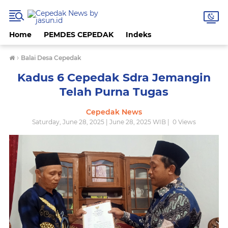
Home
PEMDES CEPEDAK
Indeks
›
Balai Desa Cepedak
Kadus 6 Cepedak Sdra Jemangin
Telah Purna Tugas
Cepedak News
Saturday, June 28, 2025 | June 28, 2025 WIB |
0
Views