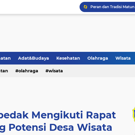
Peran dan Tradisi Matun
Penonaktifan BPJS Kese
Pemerintah Menetapkan 
Warga Desa Cepedak M
1 Calon Pendaftar Kadu
hatan
Adat&Budaya
Kesehatan
Olahraga
Wisata
Jamaah Haji KBIHU An N
atan
olahraga
wisata
Pasar Klesem Sebuah Pas
edak Mengikuti Rapat
g Potensi Desa Wisata