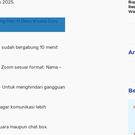
s 2025.
Bup
Res
Wis
Ke
ng Hari H Desa Wisata Curu
n sudah bergabung 10 menit
Ar
 Zoom sesuai format: Nama –
 – Untuk menghindari gangguan
Be
agar komunikasi lebih
suara maupun chat box.