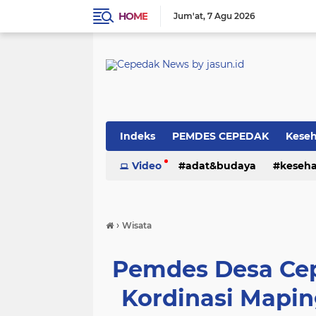
HOME
Jum'at
7 Agu 2026
Indeks
PEMDES CEPEDAK
Kese
Video
adat&budaya
keseh
›
Wisata
Pemdes Desa Cep
Kordinasi Mapin