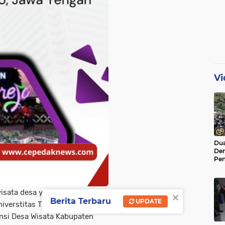
Vi
Dua
De
Pen
Di 
×
ata desa yang saat ini
Berita Terbaru
UPDATE
verstitas Tidar untuk
nsi Desa Wisata Kabupaten