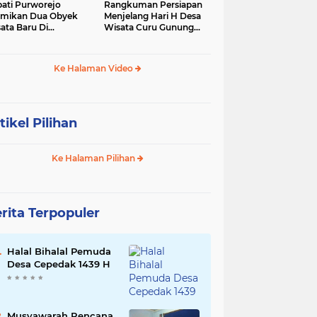
ati Purworejo
Rangkuman Persiapan
mikan Dua Obyek
Menjelang Hari H Desa
ata Baru Di
Wisata Curu Gunung
camatan Bruno
Putri
Ke Halaman Video
tikel Pilihan
Ke Halaman Pilihan
rita Terpopuler
Halal Bihalal Pemuda
Desa Cepedak 1439 H
Musyawarah Rencana