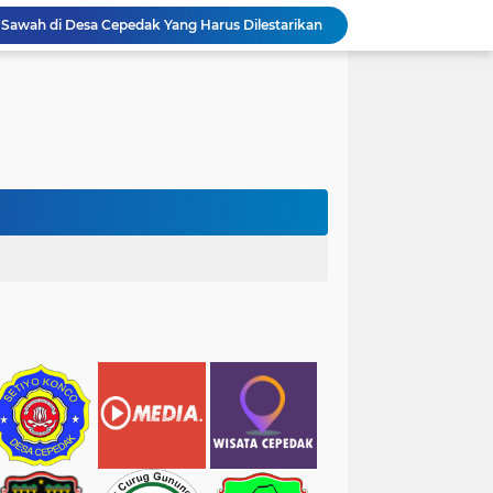
 Sawah di Desa Cepedak Yang Harus Dilestarikan
hatan Picu Keresahan Masyarakat
Anggaran Pendapatan dan Belanja Desa (APBDesa) Tahun 2026 Desa Cepedak
1 Ramadan Jatuh Pada 19 Februari 2026
Pendaftaran Ditutup Dengan 2 Calon Pendaftar Kepala Dusun 4 Desa Cepedak
ulai Menanam Pohon Balsa Wood
s 4 Desa Cepedak
Manasik Haji Terintegrasi Tingkat Kecamatan Tahun 1447H/2026M Berlokasi di Aula Puskesmas Bruno
awawi Berjan Ikuti Manasik Haji
ar Tradisional di Desa Cepedak Yang Legendaris