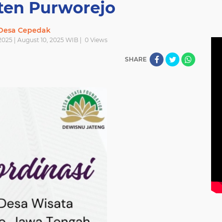
en Purworejo
Desa Cepedak
2025 | August 10, 2025 WIB |
0
Views
SHARE