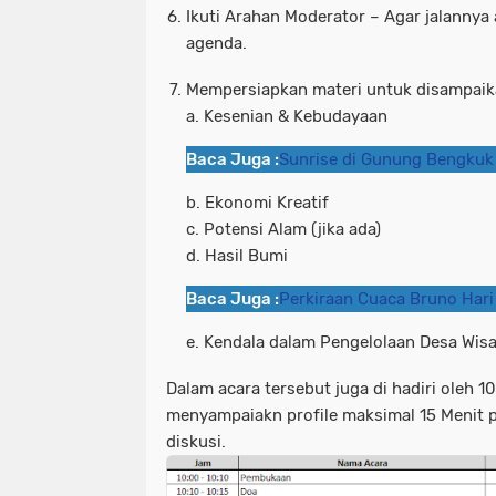
Ikuti Arahan Moderator – Agar jalannya 
agenda.
Mempersiapkan materi untuk disampaik
a. Kesenian & Kebudayaan
Baca Juga :
Sunrise di Gunung Bengkuk
b. Ekonomi Kreatif
c. Potensi Alam (jika ada)
d. Hasil Bumi
Baca Juga :
Perkiraan Cuaca Bruno Hari 
e. Kendala dalam Pengelolaan Desa Wis
Dalam acara tersebut juga di hadiri oleh 
menyampaiakn profile maksimal 15 Menit p
diskusi.