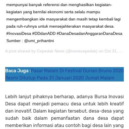
mempunyai banyak referensi dan menghasilkan kegiatan-
kegiatan yang bernilai ekonomi serta selalu mampu
mengembangkan ide masyarakat dan masih tetap kembali lagi
pada ruh-ruhnya untuk mensejahterakan masyarakat desa.
#InovasiDesa #DDdanADD #DanaDesadanAnggaranDanaDesa
Sumber : @umi_prihantini
A post shared by
Cepedak News
(@newscepedak) on
Oct 31, 2018 at 5:44am PDT
Baca Juga :
Pasar Malam Di Festival Durian Bruno 2020
Resmi Ditutup Pada 31 Januari 2020 Jumat Malam
Lebih lanjut pihaknya berharap, adanya Bursa Inovasi
Desa dapat menjadi pemacu desa untuk lebih kreatif
dan inovatif. Dalam kegiatan tersebut, desa-desa yang
sudah baik dalam pemanfaatan dana desa dapat
memberikan informasi atau contoh bagi desa lain yang