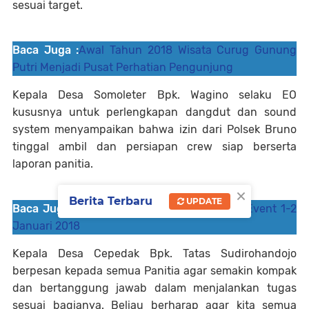
sesuai target.
Baca Juga :
Awal Tahun 2018 Wisata Curug Gunung
Putri Menjadi Pusat Perhatian Pengunjung
Kepala Desa Somoleter Bpk. Wagino selaku EO
kususnya untuk perlengkapan dangdut dan sound
system menyampaikan bahwa izin dari Polsek Bruno
tinggal ambil dan persiapan crew siap berserta
laporan panitia.
×
Berita Terbaru
UPDATE
Baca Juga :
Rapat Panitia Jelang Persiapan Event 1-2
Januari 2018
Kepala Desa Cepedak Bpk. Tatas Sudirohandojo
berpesan kepada semua Panitia agar semakin kompak
dan bertanggung jawab dalam menjalankan tugas
sesuai bagianya. Beliau berharap agar kita semua