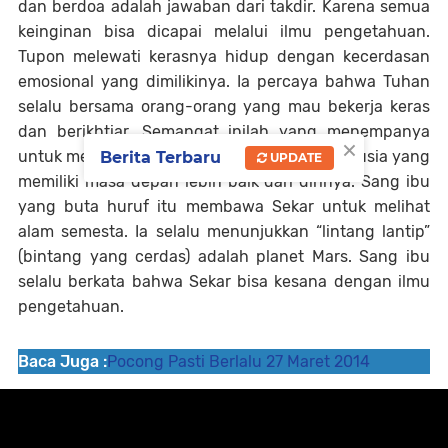
dan berdoa adalah jawaban dari takdir. Karena semua
keinginan bisa dicapai melalui ilmu pengetahuan.
Tupon melewati kerasnya hidup dengan kecerdasan
emosional yang dimilikinya. Ia percaya bahwa Tuhan
selalu bersama orang-orang yang mau bekerja keras
dan berikhtiar. Semangat inilah yang menempanya
×
untuk membesarkan Sekar agar menjadi manusia yang
Berita Terbaru
UPDATE
memiliki masa depan lebih baik dari dirinya. Sang ibu
yang buta huruf itu membawa Sekar untuk melihat
alam semesta. Ia selalu menunjukkan “lintang lantip”
(bintang yang cerdas) adalah planet Mars. Sang ibu
selalu berkata bahwa Sekar bisa kesana dengan ilmu
pengetahuan.
Baca Juga :
Pocong Pasti Berlalu 27 Maret 2014